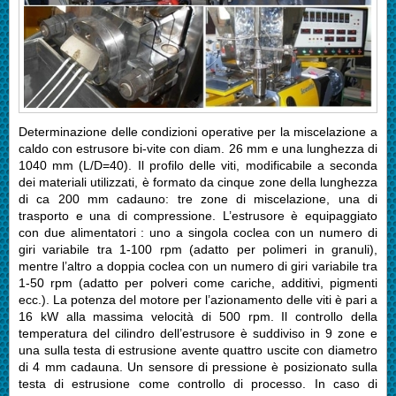
Determinazione delle condizioni operative per la miscelazione a
caldo con estrusore bi-vite con diam. 26 mm e una lunghezza di
1040 mm (L/D=40). Il profilo delle viti, modificabile a seconda
dei materiali utilizzati, è formato da cinque zone della lunghezza
di ca 200 mm cadauno: tre zone di miscelazione, una di
trasporto e una di compressione. L’estrusore è equipaggiato
con due alimentatori : uno a singola coclea con un numero di
giri variabile tra 1-100 rpm (adatto per polimeri in granuli),
mentre l’altro a doppia coclea con un numero di giri variabile tra
1-50 rpm (adatto per polveri come cariche, additivi, pigmenti
ecc.). La potenza del motore per l’azionamento delle viti è pari a
16 kW alla massima velocità di 500 rpm. Il controllo della
temperatura del cilindro dell’estrusore è suddiviso in 9 zone e
una sulla testa di estrusione avente quattro uscite con diametro
di 4 mm cadauna. Un sensore di pressione è posizionato sulla
testa di estrusione come controllo di processo. In caso di