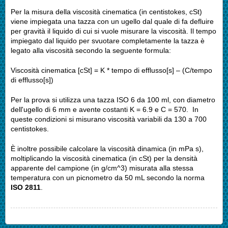
Per la misura della viscosità cinematica (in centistokes, cSt)
viene impiegata una tazza con un ugello dal quale di fa defluire
per gravità il liquido di cui si vuole misurare la viscosità. Il tempo
impiegato dal liquido per svuotare completamente la tazza è
legato alla viscosità secondo la seguente formula:
Viscosità cinematica [cSt] = K * tempo di efflusso[s] – (C/tempo
di efflusso[s])
Per la prova si utilizza una tazza ISO 6 da 100 ml, con diametro
dell'ugello di 6 mm e avente costanti K = 6.9 e C = 570. In
queste condizioni si misurano viscosità variabili da 130 a 700
centistokes.
È inoltre possibile calcolare la viscosità dinamica (in mPa s),
moltiplicando la viscosità cinematica (in cSt) per la densità
apparente del campione (in g/cm^3) misurata alla stessa
temperatura con un picnometro da 50 mL secondo la norma
ISO 2811
.